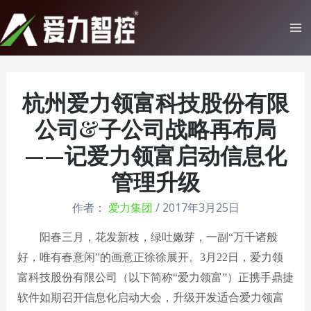
跳
至
Ma
内
Me
容
杭州爱力领富科技股份有限
公司&子公司战略再布局
——记爱力领富启动信息化
管理升级
作者：
爱力集团
/
2017年3月25日
阳春三月，花发新枝，绿吐嫩芽，一副“万千诸般
好，唯有春意闲”的画意正徐徐展开。
3
月
22
日，爱力领
富科技股份有限公司（以下简称“爱力领富”）正携手鼎捷
软件如期召开信息化启动大会，升级开发适合爱力领富