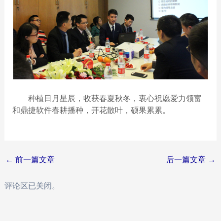
种植日月星辰，收获春夏秋冬，衷心祝愿爱力领富
和鼎捷软件春耕播种，开花散叶，硕果累累。
Post
←
前一篇文章
后一篇文章
→
navigation
评论区已关闭。