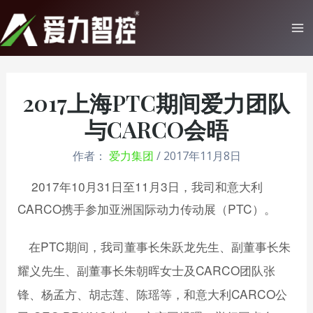
跳
至
Ma
内
Me
容
2017上海PTC期间爱力团队
与CARCO会晤
作者：
爱力集团
/
2017年11月8日
2017
年
10
月
31
日至
11
月
3
日，我司和意大利
CARCO
携手参加亚洲国际动力传动展（
PTC
）。
在
PTC
期间，我司董事长朱跃龙
、副董事长朱
先生
耀义
、副董事长朱朝
及
CARCO
团队张
先生
晖女士
锋、杨孟方、胡志莲、陈瑶等，和意大利
CARCO
公