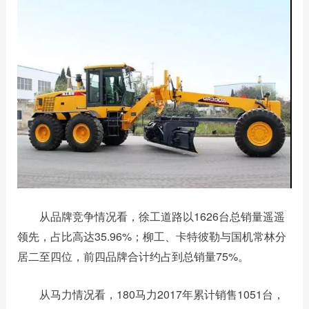
从品牌竞争情况看，徐工道路以1626台总销量遥遥
领先，占比高达35.96%；柳工、卡特彼勒与国机常林分
居二至四位，前四品牌合计约占到总销量75%。
从马力情况看，180马力2017年累计销售1051台，