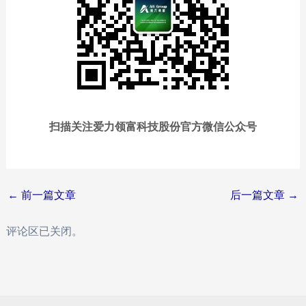
扫描关注爱力领富科技股份官方微信公众号
Post
←
前一篇文章
后一篇文章
→
navigation
评论区已关闭。