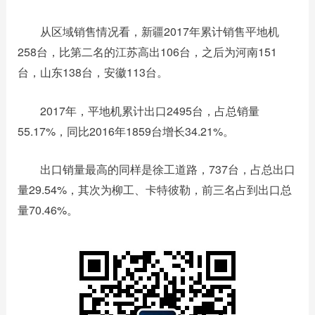
从区域销售情况看，新疆2017年累计销售平地机
258台，比第二名的江苏高出106台，之后为河南151
台，山东138台，安徽113台。
2017年，平地机累计出口2495台，占总销量
55.17%，同比2016年1859台增长34.21%。
出口销量最高的同样是徐工道路，737台，占总出口
量29.54%，其次为柳工、卡特彼勒，前三名占到出口总
量70.46%。