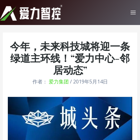
跳
至
Ma
内
Me
容
今年，未来科技城将迎一条
绿道主环线！“爱力中心-邻
居动态”
作者：
爱力集团
/
2019年5月14日