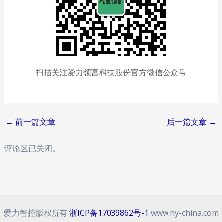
扫描关注爱力领富科技股份官方微信公众号
Post
←
前一篇文章
后一篇文章
→
navigation
评论区已关闭。
爱力智控版权所有
浙ICP备17039862号-1
www.hy-china.com