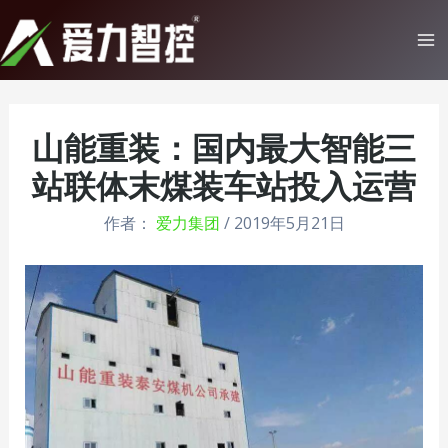
跳
至
Ma
内
Me
容
山能重装：国内最大智能三
站联体末煤装车站投入运营
作者：
爱力集团
/
2019年5月21日