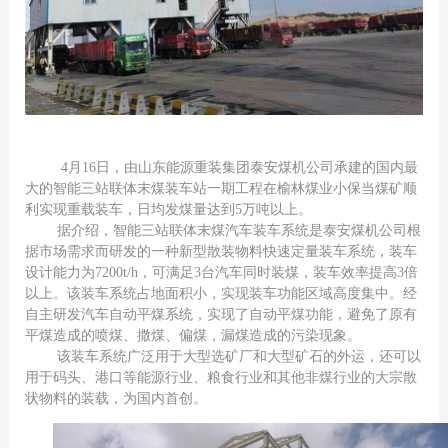
4月16日，由山东能源重装集团泰安煤机公司承建的国内最
大的智能三站联体末煤装车站一期工程在榆林煤业小保当煤矿顺
利实现重载装车，日均发煤量达到5万吨以上。
据介绍，智能三站联体末煤汽车装车系统是泰安煤机公司根
据市场需求而研发的一种新型散装物料快速定量装车系统，装车
设计能力为7200t/h，可满足3台汽车同时装煤，装车效率提高3倍
以上。该装车系统占地面积小，实现装车功能区域高度集中。经
自主研发汽车自动平煤系统，实现了自动平煤功能，避免了原有
平煤造成的喷煤、撒煤、偏煤，漏煤造成的污染现象。
该装车系统广泛用于大型选矿厂和大型矿石的外运，还可以
用于码头、港口等能源行业、粮食行业和其他非煤行业的大宗散
状物料的装载，为国内首创。