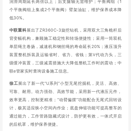
润滑周期延长两倍以上；后支腿轴无需维护；平衡阀组（1
个平衡阀组上集成2个平衡阀）臂架油缸，维护保养成本降
低30%。
中联重科
展出了ZR360C-3旋挖钻机，采用双大三角桅杆后
背变幅机构，兼顾施工稳定性和转场便捷性；采用一筒双机
单层绳主卷扬，减速机和钢丝绳的寿命延长20%；液压顶升
装置整机拆装及运输省时、省力、省钱；第V代动力头，三
级缓冲装置，三级减震措施大大降低整机工作时的震动；中
联e管家实时查询设备施工信息。
徐工
展出了新一代“U系列”小型无尾挖掘机，灵活、高效、
可靠、耐用。动力强劲、高效节能，采用新一代液压元件，
效率更高，控制更精准；“动臂偏摆”功能配合无尾式回转设
计，极其适应狭小空间内作业；底盘伸缩功能可提高整车的
通过能力，工作管路隐藏式设计，防护更有效，一体式开启
的后机罩，维护保养便捷。