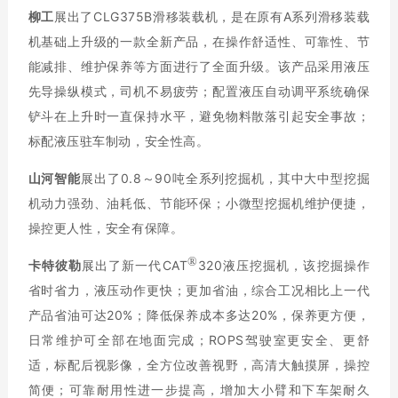
柳工
展出了CLG375B滑移装载机，是在原有A系列滑移装载
机基础上升级的一款全新产品，在操作舒适性、可靠性、节
能减排、维护保养等方面进行了全面升级。该产品采用液压
先导操纵模式，司机不易疲劳；配置液压自动调平系统确保
铲斗在上升时一直保持水平，避免物料散落引起安全事故；
标配液压驻车制动，安全性高。
山河智能
展出了0.8～90吨全系列挖掘机，其中大中型挖掘
机动力强劲、油耗低、节能环保；小微型挖掘机维护便捷，
操控更人性，安全有保障。
®
卡特彼勒
展出了新一代CAT
320液压挖掘机，该挖掘操作
省时省力，液压动作更快；更加省油，综合工况相比上一代
产品省油可达20%；降低保养成本多达20%，保养更方便，
日常维护可全部在地面完成；ROPS驾驶室更安全、更舒
适，标配后视影像，全方位改善视野，高清大触摸屏，操控
简便；可靠耐用性进一步提高，增加大小臂和下车架耐久