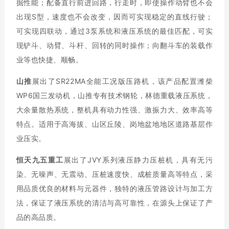
掘性能；配备直行前进回路，行走时，即使操作动臂也不会
出现S型，速度也不会改变，因而可实现稳定的直线行驶；
可实现四联动，通过3泵系统和液压系统的最佳匹配，可实
现铲斗、动臂、斗杆、回转的同时操作；向翻斗车的装载作
业等也快捷、顺畅。
山推
展出了SR22MA全能工况版压路机，该产品配置潍柴
WP6国三发动机，山推专有技术钢轮，林德重载液压系统，
大余量散热系统，整机具有动力性强、激振力大、效率高等
特点。适用于高海拔、山区丘陵、岗地盆地地区道路基层作
业压实。
恒天九五重工
展出了JVY系列液压静力压桩机，具有无污
染、无噪声、无震动、压桩速度快、成桩质量高等特点，采
用品质优良的材料与元器件，独特的液压管路设计与加工方
法，保证了液压系统的清洁与高可靠性，在源头上保证了产
品的高品质。