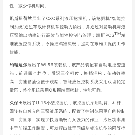
性，减少停机时间。
凯斯纽
荷兰
展出了CXC系列液压挖掘机，该挖掘机“智能控
制系统”通过车载计算机掌控动力输出，并通过对发动机与液
TM
压泵输出功率进行高效节能性控制与管理；凯斯PCS
精
准液压控制系统，令操控精准流畅，提高在艰难工况的工作
效能。
约翰迪尔
展出了WL56装载机，该产品装配有自动电控变速
箱，前进四个档位，后退三个档位，换挡轻松，传动效率
高，变速箱油位便于观察，智能液压控制系统采用双齿轮定
量泵，整个系统采用O形圈端面密封，性能可靠。
久保田
展出了U-15小型挖掘机，该挖掘机采用动臂、斗杆、
回转各自独立的三泵液压系统，配置了控制范围更广的控制
阀、变量泵，实现了快速顺畅而又强力的作业；液压功率集
中于前端工作装置，可发挥出优于同级别标准机型的同等挖