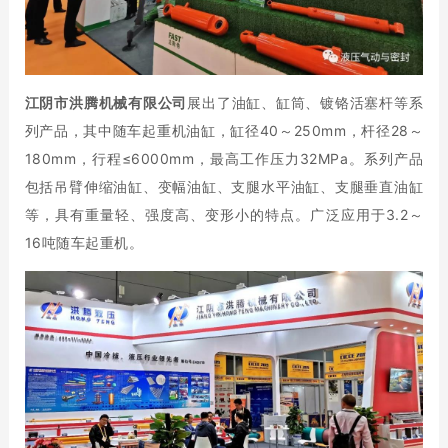
江阴市洪腾机械有限公司
展出了油缸、缸筒、镀铬活塞杆等系
列产品，其中随车起重机油缸，缸径40～250mm，杆径28～
180mm，行程≤6000mm，最高工作压力32MPa。系列产品
包括吊臂伸缩油缸、变幅油缸、支腿水平油缸、支腿垂直油缸
等，具有重量轻、强度高、变形小的特点。广泛应用于3.2～
16吨随车起重机。