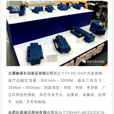
太重榆液长治液压有限公司
展出了TY-HC-D4片式多路阀，
该产品额定流量：80L/min～22GPM，最高工作压力：
350bar～5000psi，回路类型：并联、串联、串并联。广
泛应用在挖掘机、高空作业平台、起重机、装载机、拉臂
车、钻机、叉车等领域。
合肥长源液压股份有限公司
展出了CBVH/F-40/25/25/14-