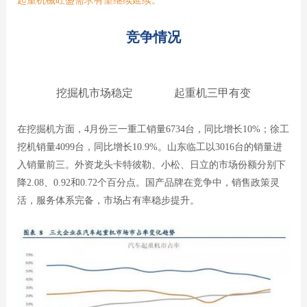
起重机械旺盛需求有望继续延续
。
竞争情况
挖掘机市场稳定
起重机三甲有变
在挖掘机方面，4月份三一重工销量6734台，同比增长10%；徐工
挖机销量4099台，同比增长10.9%。山东临工以3016台的销量进
入销量前三。外资龙头卡特彼勒、小松、日立的市场份额分别下
降2.08、0.92和0.72个百分点。国产品牌在竞争中，销售政策灵
活，服务体系完备，市场占有率稳步提升。