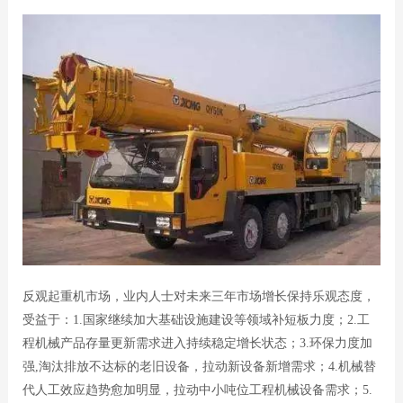
反观起重机市场，业内人士对未来三年市场增长保持乐观态度，
受益于：1.国家继续加大基础设施建设等领域补短板力度；2.工
程机械产品存量更新需求进入持续稳定增长状态；3.环保力度加
强,淘汰排放不达标的老旧设备，拉动新设备新增需求；4.机械替
代人工效应趋势愈加明显，拉动中小吨位工程机械设备需求；5.