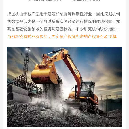
挖掘机由于被广泛用于建筑和采掘等周期性行业，因此挖掘机销
售数据被认为是一个可以反映实体经济运行情况的微观指标，尤
其是基础设施领域的投资与建设状况。不少研究机构纷纷指出，
当前经济回暖不及预期，固定资产投资和房地产投资不及预期。