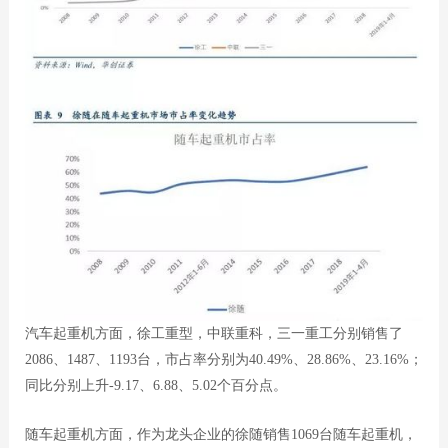
汽车起重机方面，徐工重型，中联重科，三一重工分别销售了
2086、1487、1193台，市占率分别为40.49%、28.86%、23.16%；
同比分别上升-9.17、6.88、5.02个百分点。
随车起重机方面，作为龙头企业的徐随销售1069台随车起重机，