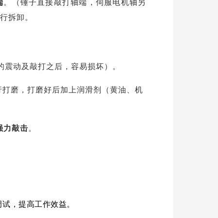
端
。
（锤子直接敲打轴端，伺服电机轴另
行拆卸。
的震动及敲打之后，容易损坏）。
行打磨，打磨好后加上润滑剂（黄油、机
强力敲击
。
调试，提高工作效益。