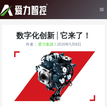
跳
至
Ma
内
Me
容
数字化创新 | 它来了！
作者：
爱力集团
/
2020年5月8日