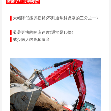
带来了巨大的收益
▌
大幅降低能源损耗
(
不到通常斜盘泵
的三分之一
)
▌
显著更快的响应速度
(
通常是
10
倍
)
▌
减少恼人的高频噪音