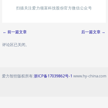
扫描关注爱力领富科技股份官方微信公众号
Post
←
前一篇文章
后一篇文章
→
navigation
评论区已关闭。
爱力智控版权所有
浙ICP备17039862号-1
www.hy-china.com