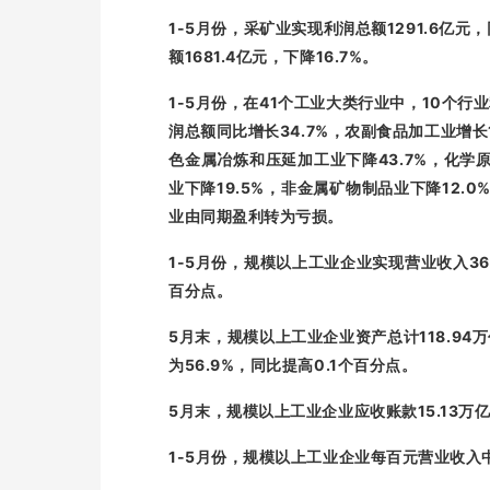
1-5
1291.6
月份，采矿业实现利润总额
亿元，
1681.4
16.7%
额
亿元，下降
。
1-5
41
10
月份，在
个工业大类行业中，
个行业
34.7%
润总额同比增长
，农副食品加工业增长
43.7%
色金属冶炼和压延加工业下降
，化学
19.5%
12.0
业下降
，非金属矿物制品业下降
业由同期盈利转为亏损。
1-5
36
月份，规模以上工业企业实现营业收入
百分点。
5
118.94
月末，规模以上工业企业资产总计
万
56.9%
0.1
为
，同比提高
个百分点。
5
15.13
月末，规模以上工业企业应收账款
万
1-5
月份，规模以上工业企业每百元营业收入