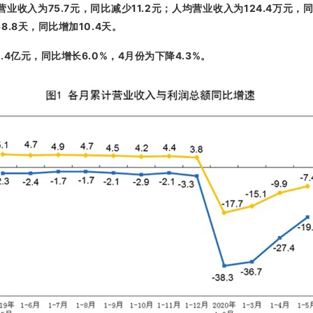
75.7
11.2
124.4
营业收入为
元，同比减少
元；人均营业收入为
万元，
58.8
10.4
天，同比增加
天。
.4
6.0%
4
4.3%
亿元，同比增长
，
月份为下降
。