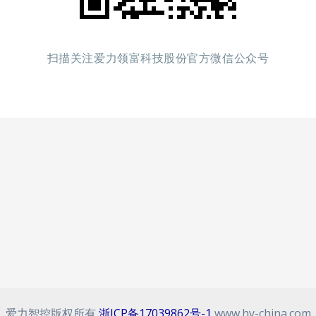
扫描关注爱力领富科技股份官方微信公众号
爱力智控版权所有
浙ICP备17039862号-1
www.hy-china.com