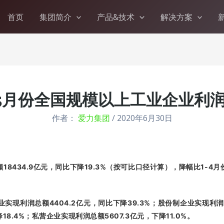
首页
集团简介
产品&技术
解决方案
1-5月份全国规模以上工业企业利润下
作者：
爱力集团
/
2020年6月30日
18434.9
19.3%
1-4
额
亿元，同比下降
（按可比口径计算），降幅比
月
4404.2
39.3%
业实现利润总额
亿元，同比下降
；股份制企业实现利
18.4%
5607.3
11.0%
降
；私营企业实现利润总额
亿元，下降
。