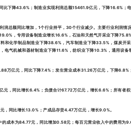
43.6%
15461.9
16.6%
同比下降
；制造业实现利润总额
亿元，下降
；
1
30
利润总额同比增加，
个行业持平，
个行业减少。主要行业利润情
19.0%
16.6%
75.8
，专用设备制造业增长
，石油和天然气开采业下降
38.6%
33.5%
原料和化学制品制造业下降
，汽车制造业下降
，煤炭开
%
11.6%
10.3%
，电气机械和器材制造业下降
，纺织业下降
，通用设备
.88
7.4%
31.26
6.8%
万亿元，同比下降
；发生营业成本
万亿元，下降
6.4%
67.72
6.6%
亿元，同比增长
；负债合计
万亿元，增长
；所有者权
13.0%
4.47
9.0%
亿元，同比增长
；产成品存货
万亿元，增长
。
84.77
0.58
9
中的成本为
元，同比增加
元；每百元营业收入中的费用为