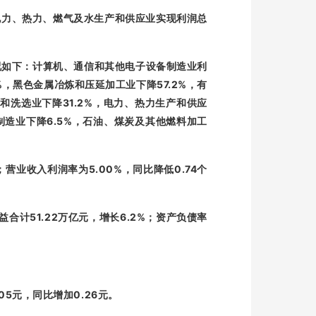
电力、热力、燃气及水生产和供应业实现利润总
况如下：计算机、通信和其他电子设备制造业利
%
57.2%
，黑色金属冶炼和压延加工业下降
，有
31.2%
采和洗选业下降
，电力、热力生产和供应
6.5%
制造业下降
，石油、煤炭及其他燃料加工
5.00%
0.74
；营业收入利润率为
，同比降低
个
51.22
6.2%
益合计
万亿元，增长
；资产负债率
.05
0.26
元，同比增加
元。