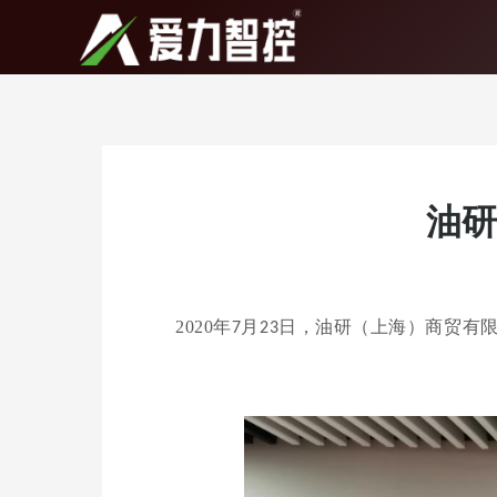
跳
至
内
容
油研
2020
年
月
日，油研（上海）商贸有
7
23