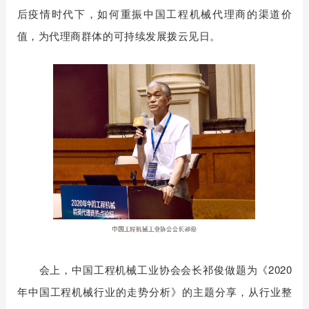
后疫情时代下，如何重振中国工程机械代理商的渠道价
值，为代理商群体的可持续发展拨云见日。
会上，中国工程机械工业协会会长祁俊做题为《2020
年中国工程机械行业的走势分析》的主题分享，从行业整