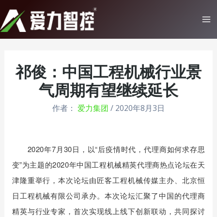
跳
至
Ma
内
Me
容
祁俊：中国工程机械行业景
气周期有望继续延长
作者：
爱力集团
/
2020年8月3日
2020年7月30日，以“后疫情时代，代理商如何求存思
变”为主题的2020年中国工程机械精英代理商热点论坛在天
津隆重举行，本次论坛由匠客工程机械传媒主办、北京恒
日工程机械有限公司承办。本次论坛汇聚了中国的代理商
精英与行业专家，首次实现线上线下创新联动，共同探讨