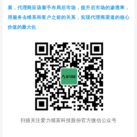
展，代理商应该着手布局后市场，提升后市场的渗透率，
用服务去维系和客户之前的关系，实现代理商渠道的核心
价值的最大化
扫描关注爱力领富科技股份官方微信公众号