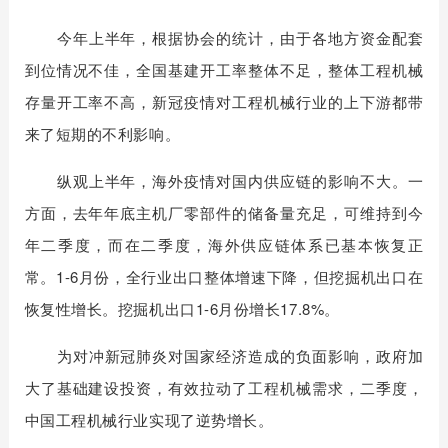
今年上半年，根据协会的统计，由于各地方资金配套
到位情况不佳，全国基建开工率整体不足，整体工程机械
存量开工率不高，新冠疫情对工程机械行业的上下游都带
来了短期的不利影响。
纵观上半年，海外疫情对国内供应链的影响不大。一
方面，去年年底主机厂零部件的储备量充足，可维持到今
年二季度，而在二季度，海外供应链体系已基本恢复正
常。1-6月份，全行业出口整体增速下降，但挖掘机出口在
恢复性增长。挖掘机出口1-6月份增长17.8%。
为对冲新冠肺炎对国家经济造成的负面影响，政府加
大了基础建设投资，有效拉动了工程机械需求，二季度，
中国工程机械行业实现了逆势增长。