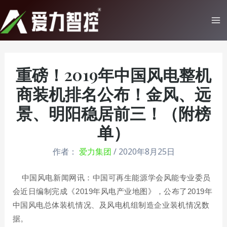
跳
至
Ma
内
Me
容
重磅！2019年中国风电整机
商装机排名公布！金风、远
景、明阳稳居前三！（附榜
单）
作者：
爱力集团
/
2020年8月25日
中国风电新闻网讯：
中国可再生能源学会风能专业委员
会近日编制完成《2019年风电产业地图》，公布了2019年
中国风电总体装机情况、及风电机组制造企业装机情况数
据。