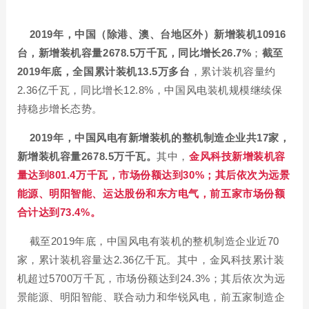
2019年，中国（除港、澳、台地区外）新增装机10916
台，新增装机容量2678.5万千瓦，同比增长26.7%
；
截至
2019年底，全国累计装机13.5万多台
，累计装机容量约
2.36亿千瓦，同比增长12.8%，中国风电装机规模继续保
持稳步增长态势。
2019年，中国风电有新增装机的整机制造企业共17家，
新增装机容量2678.5万千瓦。
其中，
金风科技新增装机容
量达到801.4万千瓦，市场份额达到30%；其后依次为远景
能源、明阳智能、运达股份和东方电气，前五家市场份额
合计达到73.4%。
截至2019年底，中国风电有装机的整机制造企业近70
家，累计装机容量达2.36亿千瓦。其中，金风科技累计装
机超过5700万千瓦，市场份额达到24.3%；其后依次为远
景能源、明阳智能、联合动力和华锐风电，前五家制造企