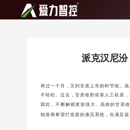
跳
至
内
容
派克汉尼汾 |
再过一个月，又到甘蔗上市的时节啦。虽
不轻松。过去，甘蔗收割依靠人工砍蔗，
因此，不断解锁更加强大、高效的甘蔗
制造商希望打造新的
液压系统，在满足设