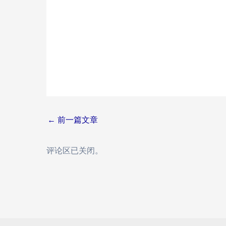
可靠性，在海洋、在高山，元件的寿命能否适应恶劣的环境。如果这些问题
Post
←
前一篇文章
navigation
评论区已关闭。