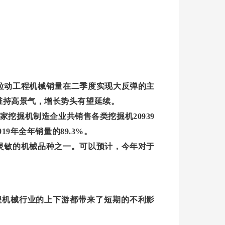
拉动工程机械销量在二季度实现大反弹的主
维持高景气，增长势头有望延续。
家挖掘机制造企业共销售各类挖掘机20939
9年全年销量的89.3%。
灵敏的机械品种之一。可以预计，今年对于
程机械行业的上下游都带来了短期的不利影