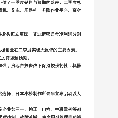
补偿了一季度销售与预期的落差。二季度总
功率追踪的控制方法（见图4），风能利用效率较传统机型提高了4%；
重机、叉车、压路机、升降作业平台、高空
部件龙头恒立液压、艾迪精密归母净利润分别
机械销量在二季度实现大反弹的主要因素。
气度持续超预期。
加强，房地产投资依旧保持较强韧性，机器
激励下机组谐振主动抑制方法（见图8），实现对系统模态的动态调整，
然选择。日本小松制作所去年宣布启动以人
制方法（见图9），实现了风电机组调频控制。
多企业如三一、柳工、山推、中联重科等都
远程控制、故障诊断、生命周期管理等功能