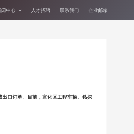
新闻中心
人才招聘
联系我们
企业邮箱
，这一切都激励着我们继续努力，为流体传动与控制技术进步添砖
成出口订单。目前，宣化区工程车辆、钻探