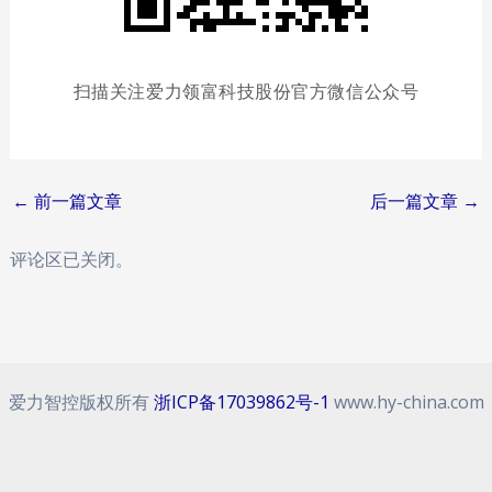
扫描关注爱力领富科技股份官方微信公众号
Post
←
前一篇文章
后一篇文章
→
navigation
评论区已关闭。
爱力智控版权所有
浙ICP备17039862号-1
www.hy-china.com