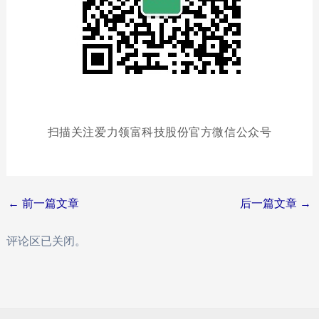
扫描关注爱力领富科技股份官方微信公众号
为用户提供增值服务、高能源效率。我们的研究目标是将闭式液压传动系
Post
←
前一篇文章
后一篇文章
→
navigation
评论区已关闭。
发电、海水淡化，以期达到创造良好的社会效益和经济效益，进而推进