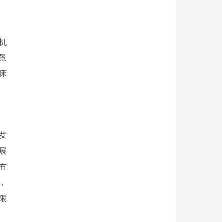
功率追踪的控制方法（见图4），风能利用效率较传统机型提高了4%；
机
景
床
激励下机组谐振主动抑制方法（见图8），实现对系统模态的动态调整，
发
展
有
，
限
制方法（见图9），实现了风电机组调频控制。