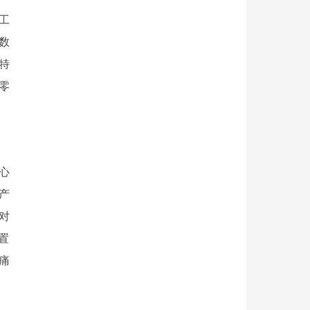
工
远的农村、孤岛，可以就地取材，就地发电。第二、液压型风电机组的电
数
特
零
心
产
对
置
痛