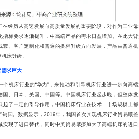
们做了两项工作：一个是发电机组功率追踪优化控制技术，我们提出了
正在经历从高速发展向高质量发展的重要阶段，对作为工业母
化指标要求逐渐提升，中高端产品的需求日益增加。在此大背
成套、客户定制化和普遍的换档升级方向发展，产品由普通机
控机床升级。
电流冲击抑制能力较传动机型提升1倍。
代需求巨大
用阻抗匹配理论，揭示了机组模态与可控参量之间的映射规律。提出宽频
一个机床行业的“华为”，来推动和引导机床行业进一步向高端
德国、日本、美国、中国等。中国机床行业起步晚，但整体发
展起了一定的引导作用，中国机床行业在技术、市场规模上都
销国。数据显示，2019年，我国首次实现机床行业贸易顺差
域实现了进口替代，同时中美贸易摩擦加大了高端机床的进口
量的储放，使风电机组参与电网调频。提出了基于虚拟惯性补偿的调频控