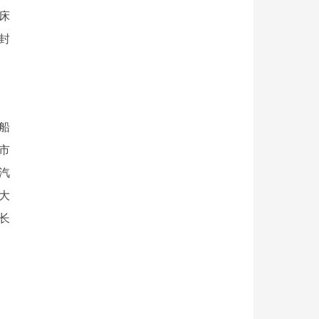
床
封
船
市
汽
大
长