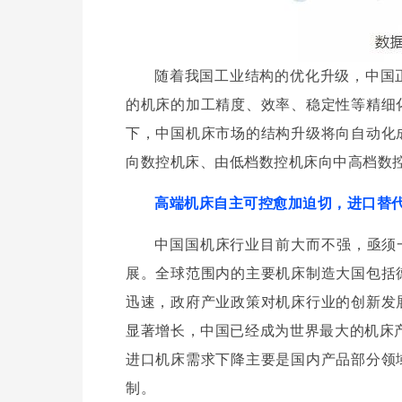
怎么能保证输出的电能最平稳，以克服风的波动，这也是一个要求。我
随着我国工业结构的优化升级，中国
的机床的加工精度、效率、稳定性等精细
下，中国机床市场的结构升级将向自动化
向数控机床、由低档数控机床向中高档数
压穿越分层控制方法（见图6）：有功功率响应时间较传统机型提升1倍；
高端机床自主可控愈加迫切，进口替
见图7）。但落地机型在随机风宽频激励下容易引起谐振。针对此问题，采
中国国机床行业目前大而不强，亟须
展。全球范围内的主要机床制造大国包括
迅速，政府产业政策对机床行业的创新发
显著增长，中国已经成为世界最大的机床产
进口机床需求下降主要是国内产品部分领
间串联液压储能子系统，提高机组整体惯量。通过调整液压储能子系统能
制。