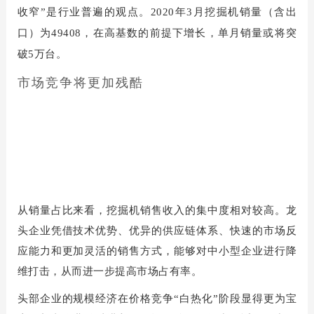
收窄”是行业普遍的观点。2020年3月挖掘机销量（含出
口）为49408，在高基数的前提下增长，单月销量或将突
破5万台。
市场竞争将更加残酷
从销量占比来看，挖掘机销售收入的集中度相对较高。龙
头企业凭借技术优势、优异的供应链体系、快速的市场反
应能力和更加灵活的销售方式，能够对中小型企业进行降
维打击，从而进一步提高市场占有率。
头部企业的规模经济在价格竞争“白热化”阶段显得更为宝