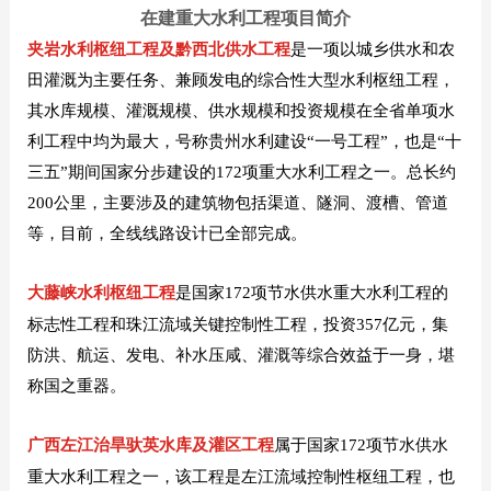
在建重大水利工程项目简介
夹岩水利枢纽工程
及黔西北供水工程
是一项以城乡供水和农
田灌溉为主要任务、兼顾发电的综合性大型水利枢纽工程，
其水库规模、灌溉规模、供水规模和投资规模在全省单项水
利工程中均为最大，号称贵州水利建设“一号工程”，也是“十
三五”期间国家分步建设的172项重大水利工程之一。总长约
200公里，主要涉及的建筑物包括渠道、隧洞、渡槽、管道
等，目前，全线线路设计已全部完成。
大藤峡水利枢纽工程
是国家172项节水供水重大水利工程的
标志性工程和珠江流域关键控制性工程，投资357亿元，集
防洪、航运、发电、补水压咸、灌溉等综合效益于一身，堪
称国之重器。
广西左江治旱驮英水库及灌区工程
属于国家172项节水供水
重大水利工程之一，该工程是左江流域控制性枢纽工程，也