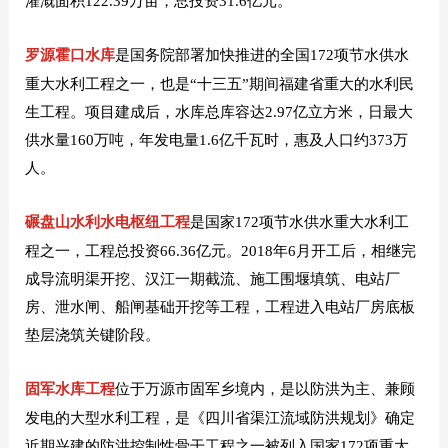
灌溉面积122.39万亩，总投资31.6亿元。
罗源霍口水库
是国务院部署加快推进的全国172项节水供水
重大水利工程之一，也是“十三五”期间福建省重大的水利民
生工程。项目建成后，水库总库容达2.97亿立方米，日最大
供水量160万吨，年发电量1.6亿千瓦时，惠及人口约373万
人。
碾盘山水利水电枢纽工程
是国家172项节水供水重大水利工
程之一，工程总投资66.36亿元。2018年6月开工后，相继完
成导流明渠开挖、汉江一期截流、施工围堰填筑、电站厂
房、泄水闸、船闸基础开挖等工程，工程进入电站厂房底板
垫层浇筑关键阶段。
固军水库工程
位于万源市固军乡境内，是以防洪为主、兼顾
发电的大型水利工程，是《四川省渠江流域防洪规划》确定
近期兴建的防洪控制性骨干工程之一被列入国家172项重大