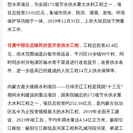
型水库项目，为全国172项节水供水重大水利工程之一，项
目总投资23.02亿元，集城市供水、防洪、灌溉、发电、环境
保护等功能于一体。2019年12月31日，上存大坝启动下闸蓄
水工作。
甘肃中部生态移民扶贫开发供水工程
，工程总投资42.4亿
元，供水范围涵盖白银市靖远县、平川区10乡镇99个村。同
时同步对兴电灌区输水骨干渠道进行改造提升，改善供水条
件，进一步提高已经建成的人饮工程14万人供水保障率。
内蒙古最大规模水利项目——引绰济辽工程是我国“十三五”
期间水利建设的重点项目，国务院确定的172项节水供水重
大水利工程之一，项目总投资约252.16亿元，是内蒙古自治
区迄今为止投资规模最大的水利工程。2019年全面开工建
设。2023年竣工后，平均年调水量达4.54亿立方米。
枞阳引
江枢纽：枞阳引江枢纽及河渠工程和孔城河段河渠、桥梁工