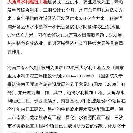
天角潭水利枢纽工
程
建设以工业供水、农业灌溉为主，兼顾
发电等综合利用，工期预计43个月。水库总库容1.94亿立方
米，多年平均向洋浦经济开发区供水0.61亿立方米，解决洋
浦开发区供水水源单一和长远发展用水问题;年农业供水量
0.74亿立方米，可有效解决11.4万亩农田灌溉问题，对发展
热带特色高效农业、促进区域经济社会可持续发展等具有重
要作用。
海南共有8个项目被列入国家172项重大水利工程以及《国家
重大水利工程三年建设计划(2020—2022年)》《国务院关于
推进海南国际旅游岛建设发展的若干意见》(国发〔2009〕44
号)，并开展前期工作。其中，迈湾水利枢纽工程、天角潭水
利枢纽工程、琼西北供水、南繁基地水利设施建设4个项目在
今年年内开工建设。另外的牛路岭水库水资源配置工程、海
口市南渡江龙塘坝改造工程、昌化江水资源配置工程、三沙
市水资源配置工程4个项目已完成可研报告的编制，计划将于