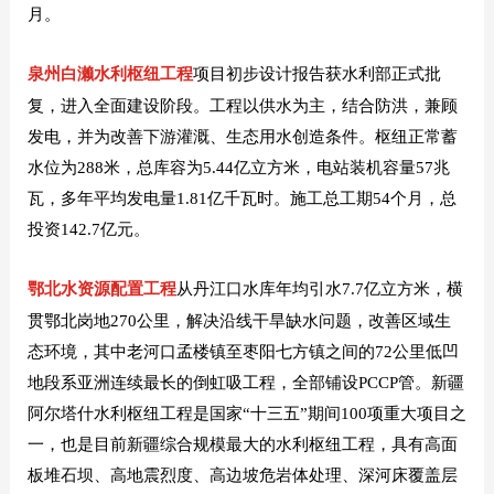
月。
泉州白濑水利枢纽工程
项目初步设计报告获水利部正式批
复，进入全面建设阶段。工程以供水为主，结合防洪，兼顾
发电，并为改善下游灌溉、生态用水创造条件。枢纽正常蓄
水位为288米，总库容为5.44亿立方米，电站装机容量57兆
瓦，多年平均发电量1.81亿千瓦时。施工总工期54个月，总
投资142.7亿元。
鄂北水资源配置工程
从丹江口水库年均引水7.7亿立方米，横
贯鄂北岗地270公里，解决沿线干旱缺水问题，改善区域生
态环境，其中老河口孟楼镇至枣阳七方镇之间的72公里低凹
地段系亚洲连续最长的倒虹吸工程，全部铺设PCCP管。
新疆
阿尔塔什水利枢纽工程是国家“十三五”期间100项重大项目之
一，也是目前新疆综合规模最大的水利枢纽工程，具有高面
板堆石坝、高地震烈度、高边坡危岩体处理、深河床覆盖层