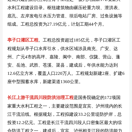
水利工程建设目录。枢纽建筑物由碾压砼重力坝、泄洪表、
底孔、左岸发电引水压力管道、坝后电站厂房、过鱼设施等
组成。工程总投资为27.19亿元，计划工期44个月。
亭子口灌区工程
。工程总投资超过185亿元，亭子口灌区工
程规划从亭子口水库引水，供水区域涉及南充、广安、达
州、广元4市的高坪、嘉陵、阆中、南部、仪陇、营山、蓬
安、岳池、武胜、苍溪、渠县，建成后，年供水能力达到
12.6亿立方米，覆盖人口220万人。工程规划新建2座、扩建6
座中型囤蓄水库，新建渠道1360公里。
长江上游干流四川段防洪治理工程
是国务院确定的172项国
家重大水利工程之一，主要建设范围是宜宾、泸州境内的长
江干流沿线。根据规划，工程拟建设33.2公里堤防护岸，总
投资12.2亿元。工程是长江干流四川段人口密集区最大的综
合防洪工程之一，建成后，宜宾、泸州相关江段的防洪能力