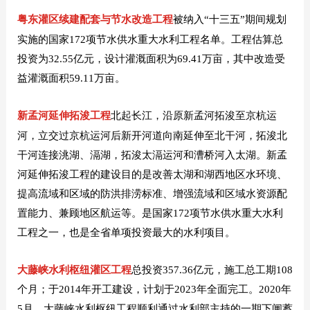
粤东灌区续建配套与节水改造工程
被纳入“十三五”期间规划
实施的国家172项节水供水重大水利工程名单。工程估算总
投资为32.55亿元，设计灌溉面积为69.41万亩，其中改造受
益灌溉面积59.11万亩。
新孟河延伸拓浚工程
北起长江，沿原新孟河拓浚至京杭运
河，立交过京杭运河后新开河道向南延伸至北干河，拓浚北
干河连接洮湖、滆湖，拓浚太滆运河和漕桥河入太湖。新孟
河延伸拓浚工程的建设目的是改善太湖和湖西地区水环境、
提高流域和区域的防洪排涝标准、增强流域和区域水资源配
置能力、兼顾地区航运等。是国家172项节水供水重大水利
工程之一，也是全省单项投资最大的水利项目。
大藤峡水利枢纽灌区工
程
总投资357.36亿元，施工总工期108
个月；于2014年开工建设，计划于2023年全面完工。2020年
5月，大藤峡水利枢纽工程顺利通过水利部主持的一期下闸蓄