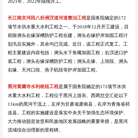
2021年、2022年陆续开工。
长江南京河段八卦洲汊道河道整治工程
是国务院确定的172
项节水供水重大水利工程之一。于2018年12月开工建设，目
前除洲头右缘深槽防护工程在建，洲头右缘护岸加固工程计
划汛后实施外，其余均已完成。近日，该工程正式复工。工
程主要建设内容包括：洲头水下鱼嘴加固工程；右汊进口护
底工程；洲头右缘深槽防护工程；洲头左缘、上坝段、洲头
右缘、天河口段、燕子矶段等护岸加固工程。
黑河黄藏寺水利枢纽工程
是属于国务院确定的172项节水供
水重大水利工程，工程位于黑河上游东、西两岔交汇处以下
11km的黑河干流上，左岸为甘肃省肃南县，右岸为青海省祁
连县。工程的实施建设是落实中央关于加强生态环境保护、
大力推动脱贫攻坚和民族地区发展战略的重要举措，是黑河
流域综合治理新的里程碑。