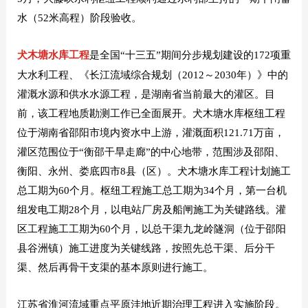
水（52米高程）阶段验收。
犬木塘水库工程
是全国“十三五”期间分步规划建设的172项重
大水利工程、《长江流域综合规划（2012～2030年）》中的
灌溉水源和供水水源工程，是湖南省当前最大的灌区。目
前，该工程地质勘测工作已全面展开。犬木塘水库枢纽工程
位于湖南省邵阳市境内资水中上游，灌溉面积121.71万亩，
灌区范围位于“衡邵干旱走廊”的中心地带，范围涉及邵阳、
衡阳、永州、娄底四市8县（区）。犬木塘水库工程计划施工
总工期为60个月。枢纽工程施工总工期为34个月，第一台机
组发电工期28个月，以电站厂房及船闸施工为关键路线。灌
区工程施工工期为60个月，以总干渠九龙岭隧洞（位于邵阳
县谷洲镇）施工进度为关键线路，按照先总干渠、后分干
渠、然后再骨干支渠的基本原则进行施工。
江苏省淮河流域重点平原洼地近期治理工程进入实施阶段。