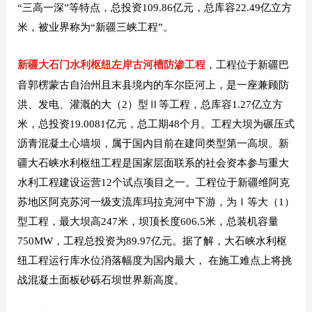
“三高一深”等特点，总投资109.86亿元，总库容22.49亿立方
米，被业界称为“新疆三峡工程”。
新疆大石门水利枢纽左岸古河槽防渗工程
，工程位于新疆巴
音郭楞蒙古自治州且末县境内的车尔臣河上，是一座兼顾防
洪、发电、灌溉的大（2）型Ⅱ等工程，总库容1.27亿立方
米，总投资19.0081亿元，总工期48个月。工程大坝为碾压式
沥青混凝土心墙坝，属于国内目前在建同类型第一高坝。
新
疆大石峡水利枢纽工程是国家层面联系的社会资本参与重大
水利工程建设运营12个试点项目之一。工程位于新疆维阿克
苏地区阿克苏河一级支流库玛拉克河中下游，为Ⅰ等大（1）
型工程，最大坝高247米，坝顶长度606.5米，总装机容量
750MW，工程总投资为89.97亿元。据了解，大石峡水利枢
纽工程运行库水位消落幅度为国内最大， 在施工难点上将挑
战混凝土面板砂砾石坝世界新高度。