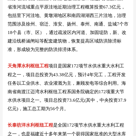
省淮河流域重点平原洼地近期治理工程概算投资67.3亿元，
包括里下河洼地、黄墩湖地区和南四湖湖西三片洼地，治理
范围涉及徐州、宿迁、淮安、扬州、泰州、南通、盐城7个市
18个县（市、区），通过疏浚区内河道、加固堤防，新、改
建沿线桥涵闸站等配套建筑物，恢复提高区域防洪除涝标
准，形成较为完整的防洪排涝体系。
天角潭水利枢纽工程
项目是国家172项节水供水重大水利工
程之一，项目总投资为43.38亿元，预计4年完工，工程开发
任务以工业供水、农业灌溉为主，兼顾发电等综合利用。
海
南省南渡江迈湾水利枢纽工程系国务院确定的172项重大节
水供水项目之一。项目总投资73.6亿元(其中，中央投资37.9
亿元)，施工总工期为56个月。
长泰枋洋水利枢纽工程
是全国172项节水供水重大水利工程
之一，也是福建近十多年来第一个获得国家批准的大型水库