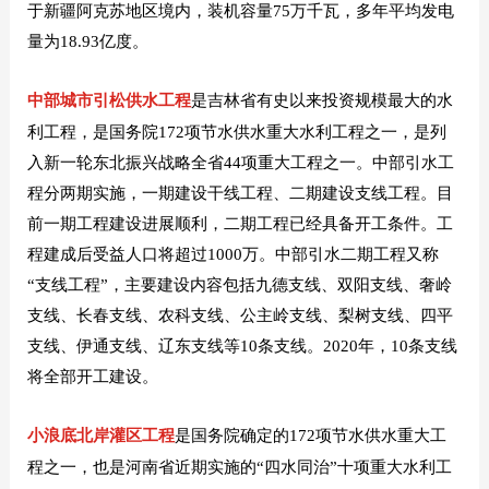
于新疆阿克苏地区境内，装机容量75万千瓦，多年平均发电
量为18.93亿度。
中部城市引松供水工程
是吉林省有史以来投资规模最大的水
利工程，是国务院172项节水供水重大水利工程之一，是列
入新一轮东北振兴战略全省44项重大工程之一。中部引水工
程分两期实施，一期建设干线工程、二期建设支线工程。目
前一期工程建设进展顺利，二期工程已经具备开工条件。工
程建成后受益人口将超过1000万。中部引水二期工程又称
“支线工程”，主要建设内容包括九德支线、双阳支线、奢岭
支线、长春支线、农科支线、公主岭支线、梨树支线、四平
支线、伊通支线、辽东支线等10条支线。2020年，10条支线
将全部开工建设。
小浪底北岸灌区工程
是国务院确定的172项节水供水重大工
程之一，也是河南省近期实施的“四水同治”十项重大水利工