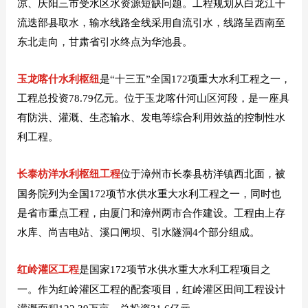
凉、庆阳三市受水区水资源短缺问题。工程规划从白龙江干
流迭部县取水，输水线路全线采用自流引水，线路呈西南至
东北走向，甘肃省引水终点为华池县。
玉龙喀什水利
枢纽
是“十三五”全国172项重大水利工程之一，
工程总投资78.79亿元。位于玉龙喀什河山区河段，是一座具
有防洪、灌溉、生态输水、发电等综合利用效益的控制性水
利工程。
长泰枋洋水利枢纽工程
位于漳州市长泰县枋洋镇西北面，被
国务院列为全国172项节水供水重大水利工程之一，同时也
是省市重点工程，由厦门和漳州两市合作建设。工程由上存
水库、尚吉电站、溪口闸坝、引水隧洞4个部分组成。
红岭灌区工程
是国家172项节水供水重大水利工程项目之
一。作为红岭灌区工程的配套项目，红岭灌区田间工程设计