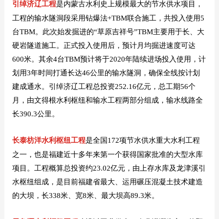
引绰济辽工程
是内蒙古水利史上规模最大的节水供水项目，
工程的输水隧洞段采用钻爆法+TBM联合施工，共投入使用5
台TBM。此次始发掘进的“草原吉祥号”TBM主要用于长、大
硬岩隧道施工。正式投入使用后，预计月均掘进速度可达
600米。其余4台TBM预计将于2020年陆续进场投入使用，计
划用3年时间打通长达46公里的输水隧洞，确保全线按计划
建成通水。引绰济辽工程总投资252.16亿元，总工期56个
月，由文得根水利枢纽和输水工程两部分组成，输水线路全
长390.3公里。
长泰枋洋水利枢纽工程
是全国172项节水供水重大水利工程
之一，也是福建近十多年来第一个获得国家批准的大型水库
项目。工程概算总投资约23.02亿元，由上存水库及龙津溪引
水枢纽组成，是目前福建省最大、运用碾压混凝土技术建造
的大坝，长338米、宽8米、最大坝高89.3米。