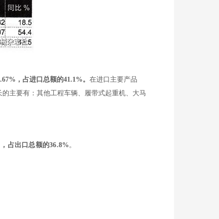
.67%，占进口总额的41.1%。
在进口主要产品
进口增长的主要有：其他工程车辆、履带式起重机、大马
%，占出口总额的36.8%
。