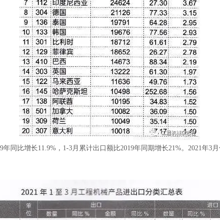
19年同比增长11.9%，1-3月累计出口额比2019年同期增长21%。2021年3