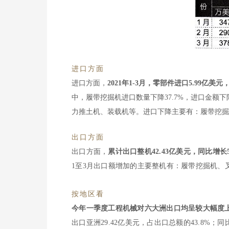
进口方面
进口方面，
2021年1-3月，零部件进口5.99亿美
中，履带挖掘机进口数量下降37.7%，进口金额下
力推土机、装载机等。进口下降主要有：履带挖掘
出口方面
出口方面，
累计出口整机42.43亿美元，同比增长5
1至3月出口额增加的主要整机有：履带挖掘机、
按地区看
今年一季度工程机械对六大洲出口均呈较大幅度
出口亚洲29.42亿美元，占出口总额的43.8%；同比