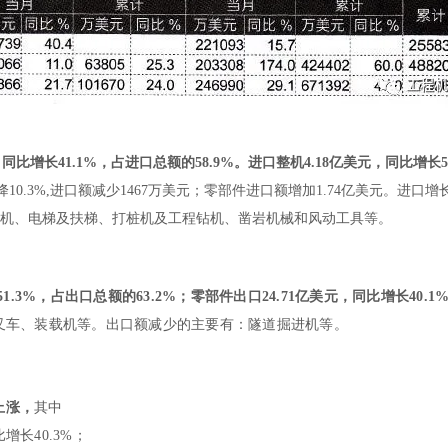
元，同比增长41.1%，占进口总额的58.9%。进口整机4.18亿美元，同比增长5
降10.3%,进口额减少1467万美元；零部件进口额增加1.74亿美元。
机、电梯及扶梯、打桩机及工程钻机、凿岩机械和风动工具等。
1.3%，占出口总额的63.2%；零部件出口24.71亿美元，同比增长40.1
叉车、装载机等。出口额减少的主要有：隧道掘进机等。
上涨，
其中
增长40.3%；