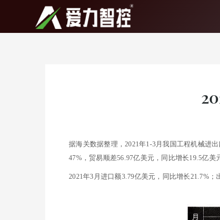
跳
至
内
容
2
据海关数据整理，2021年1-3月我国工程机械进出口
47%，贸易顺差56.97亿美元，同比增长19.5亿美
2021年3月进口额3.79亿美元，同比增长21.7%；