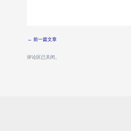
Post
←
前一篇文章
navigation
评论区已关闭。