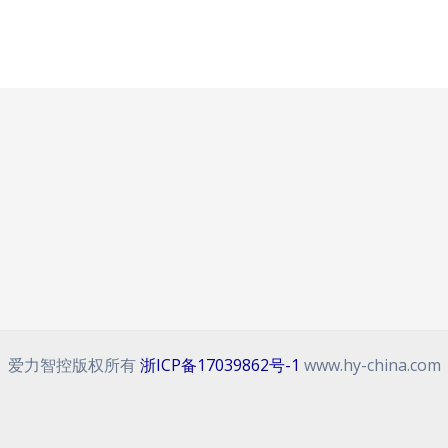
爱力智控版权所有
浙ICP备17039862号-1
www.hy-china.com