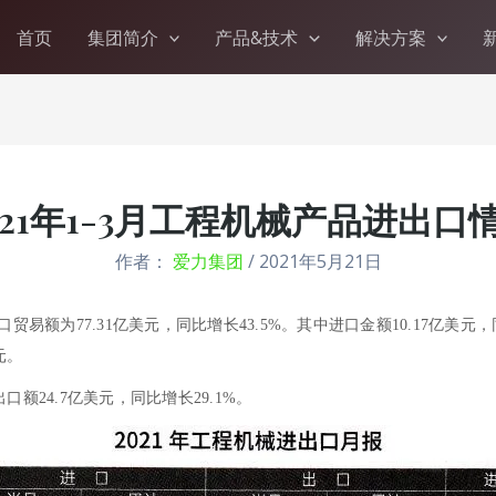
首页
集团简介
产品&技术
解决方案
021年1-3月工程机械产品进出口
作者：
爱力集团
/
2021年5月21日
贸易额为77.31亿美元，同比增长43.5%。其中进口金额10.17亿美元
元。
出口额24.7亿美元，同比增长29.1%。