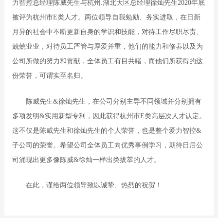
力智控总经理陈威先生与杭州.湖北大区总经理徐灿先生2
020
年底
被评为杭州市
E类人才。两位领导自我勉励、务实进取，在日新
月异的社会中不断更新自身的学识和技能，对待工作尽职尽责、
兢兢业业，对待员工严管与厚爱并重，他们的能力和修养以及为
公司所做的努力和贡献，全体员工有目共睹，而他们所获得的这
份荣誉，可谓实至名归。
陈威先生
&
徐灿先生
，在公司
分别
主导不同领域并分别拥有
多项
发明
&实用新型
专利
，
因此获得杭州市
E类高层次人才认定。
这不仅是陈威先生和徐灿先生的个人荣誉，也是整个爱力智控&
子公司的荣誉。希望公司全体员工向优秀事例学习，期待日后公
司涌现出更多像陈威&徐灿一样出类拔萃的人才。
在此，谨给两位领导致以诚挚、热烈的祝贺！