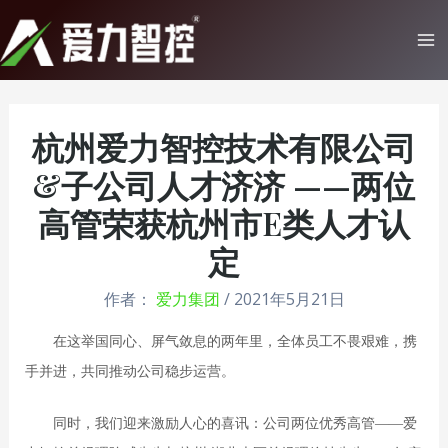
跳
至
Ma
内
Me
容
杭州爱力智控技术有限公司
&子公司人才济济 ——两位
高管荣获杭州市E类人才认
定
作者：
爱力集团
/
2021年5月21日
在这举国同心、屏气敛息的两年里，全体员工不畏艰难，携
手并进，共同推动公司稳步运营。
同时，我们迎来激励人心的喜讯：公司两位优秀高管
——爱