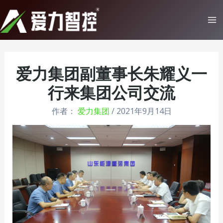
跳
至
Ma
内
Me
容
爱力集团副董事长朱耀义一
行来集团公司交流
作者：
爱力集团
/
2021年9月14日