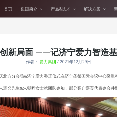
首页
集团简介
产品&技术
解决方案
创新局面 ——记济宁爱力智造
作者：
爱力集团
/
2021年12月29日
庆北方分会场
&济宁爱力乔迁仪式在济宁圣都国际会议中心隆重
朱耀义先生
&朱朝晖女士携团队参加，部分客户嘉宾代表参会并