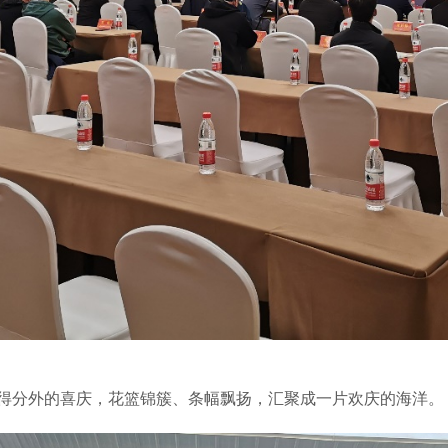
得分外的喜庆，花篮锦簇、条幅飘扬，汇聚成一片欢庆的海洋。