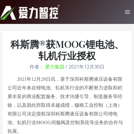
跳
至
Ma
内
Me
容
科斯腾®获MOOG锂电池、
轧机行业授权
作者：
爱力集团
/
2021年12月30日
2021
年
1
2
月
2
9
日讯，基于深圳科斯腾液压设备有限
公司近年来在锂电池、轧机等行业的不断努力进取和积
累丰富的商业配套服务、技术沟通引导、制造服务等经
验，以及因此而取得卓越成绩，穆格工业控制（上海）
有限公司决定授权深圳科斯腾液压设备有限公司锂电
池、轧机行业
M
OOG
伺服阀及控制系统等业务的合作与
拓展。