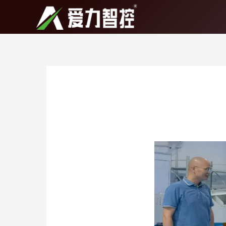
跳
至
内
容