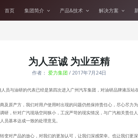
首页
集团简介
产品&技术
解决方案
为人至诚 为业至精
作者：
爱力集团
/
2017年7月24日
员与油研的代表已经是第四次进入广州汽车集团，对油研品牌液压站在
供商及原产方，我们对用户使用时出现的问题仍然保持责任心，尽心尽力
调研，针对广汽现场空间狭小，工况严苛的现实情况，与广汽相关责任人
人员基本达成一致的处理意见。
渐转变对产品的放心，对我们的更加认可，让我们深感荣幸。也让我们更