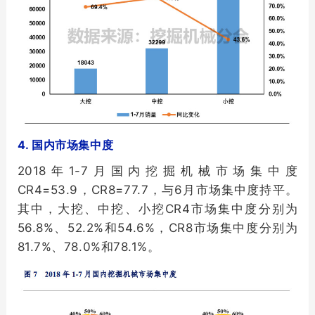
4. 国内市场集中度
2018年1-7月国内挖掘机械市场集中度
CR4=53.9，CR8=77.7，与6月市场集中度持平。
其中，大挖、中挖、小挖CR4市场集中度分别为
56.8%、52.2%和54.6%，CR8市场集中度分别为
81.7%、78.0%和78.1%。