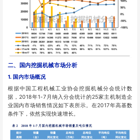
二、
国内挖掘机械市场分析
1. 国内市场概况
根据中国工程机械工业协会挖掘机械分会统计数
据，2018年1-7月纳入分会统计的25家主机制造企
业国内市场销售情况如下表所示。在2017年高基数
条件下，依然实现快速增长。