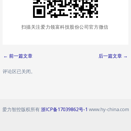
扫描关注爱力领富科技股份公司官方微信
Post
←
前一篇文章
后一篇文章
→
navigation
评论区已关闭。
爱力智控版权所有
浙ICP备17039862号-1
www.hy-china.com