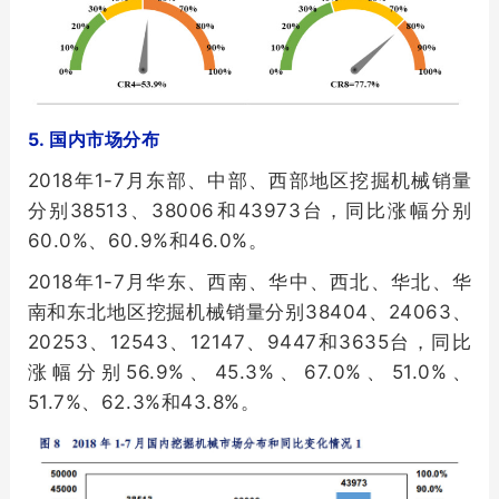
5. 国内市场分布
2018年1-7月东部、中部、西部地区挖掘机械销量
分别38513、38006和43973台，同比涨幅分别
60.0%、60.9%和46.0%。
2018年1-7月华东、西南、华中、西北、华北、华
南和东北地区挖掘机械销量分别38404、24063、
20253、12543、12147、9447和3635台，同比
涨幅分别56.9%、45.3%、67.0%、51.0%、
51.7%、62.3%和43.8%。