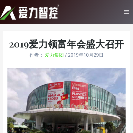
跳
至
Ma
内
Me
容
2019爱力领富年会盛大召开
作者：
爱力集团
/
2019年10月29日