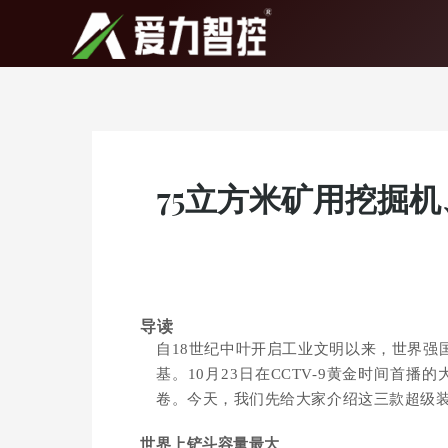
跳
至
内
容
75立方米矿用挖掘
导读
自18世纪中叶开启工业文明以来，世界
基。
10月23日在CCTV-9黄金时间
卷。今天，我们先给大家介绍这三款超级
世界上铲斗容量最大