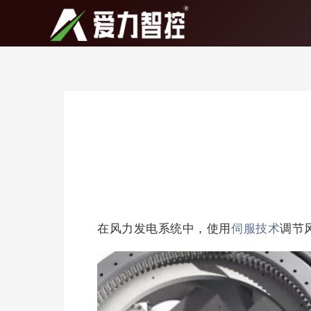
跳
至
内
容
在风力发电系统中，使用
伺服技术
调节