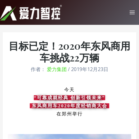
跳
至
Ma
内
Me
容
目标已定！2020年东风商用
车挑战22万辆
作者：
爱力集团
/
2019年12月23日
今天
“可靠成就经典 创新引领未来”
东风商用车2020年度经销商大会
在郑州举行