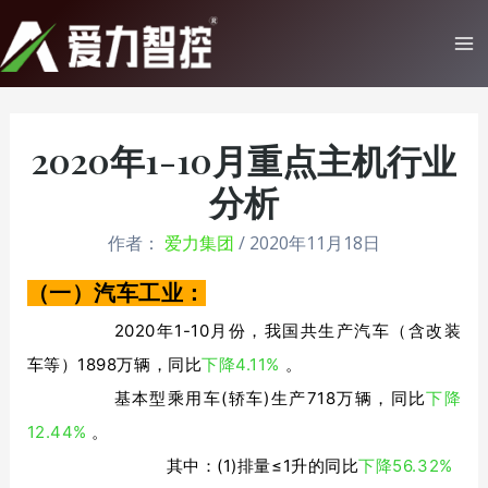
跳
至
Ma
内
Me
容
2020年1-10月重点主机行业
分析
作者：
爱力集团
/
2020年11月18日
（一）汽车工业：
2020年1-10月份，我国共生产汽车（含改装
车等）1898万辆，同比
下降4.11%
。
基本型乘用车(轿车)生产718万辆，同比
下降
12.44%
。
其中：(1)排量≤1
下降56.32%
升的同比