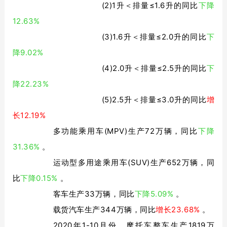
(2)1
≤1.6
下降
升＜排量
升的同比
12.63%
(3)1.6
≤2.0
下
升＜排量
升的同比
降9.02%
(4)2.0
≤2.5
下
升＜排量
升的同比
降22.23%
(5)2.5
≤3.0
增
升＜排量
升的同比
长12.19%
多功能乘用车(MPV)生产72万辆，同比
下降
31.36%
。
运动型多用途乘用车(SUV)生产652万辆，同
比
下降0.15%
。
客车生产33万辆，同比
下降5.09%
。
载货汽车生产344万辆，同比
增长23.68%
。
2020年1-10月份，摩托车整车生产1819万