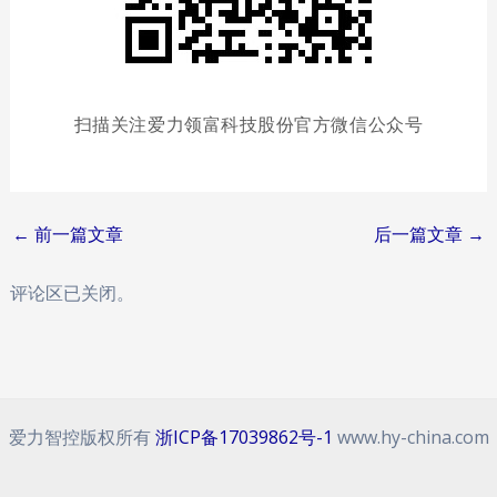
扫描关注爱力领富科技股份官方微信公众号
Post
←
前一篇文章
后一篇文章
→
navigation
评论区已关闭。
爱力智控版权所有
浙ICP备17039862号-1
www.hy-china.com