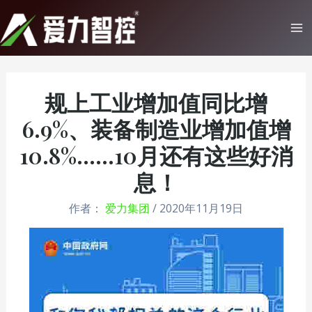
跳
至
Ma
内
Me
容
规上工业增加值同比增
6.9%、装备制造业增加值增
10.8%……10月还有这些好消
息！
作者：
爱力集团
/
2020年11月19日