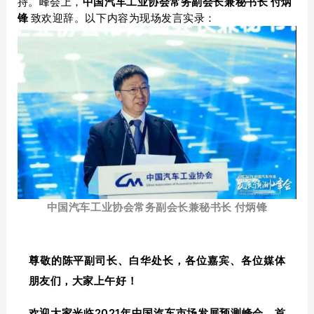
持。峰会上，
中国汽车工业协会常务副会长兼秘书长 付炳
锋
致欢迎辞。以下内容为现场发言实录：
中国汽车工业协会常务副会长兼秘书长 付炳锋
尊敬的陈平副司长、白华处长，各位嘉宾、各位媒体
朋友们，大家上午好！
欢迎大家光临2021年中国汽车市场发展预测峰会，首