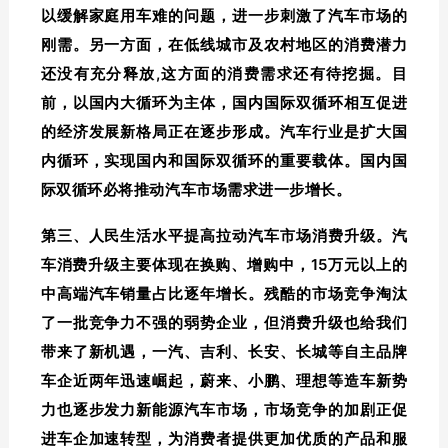
以缓解家庭用车难的问题，进一步刺激了汽车市场的
刚需。另一方面，在低线城市及农村地区的消费潜力
还没有充分释放,这方面的消费需求还有待挖掘。目
前，以国内大循环为主体，国内国际双循环相互促进
的经济发展新格局正在逐步形成。汽车行业是扩大国
内循环，实现国内和国际双循环的重要载体。国内国
际双循环必将推动汽车市场需求进一步增长。
第三、人民生活水平提高拉动汽车市场消费升级。
汽
车消费升级主要体现在换购、增购中，15万元以上的
中高端汽车销量占比逐年增长。残酷的市场竞争淘汰
了一批竞争力不强的弱势企业，但消费升级也给我们
带来了新机遇，一汽、吉利、长安、长城等自主品牌
车企近两年迅速崛起，蔚来、小鹏、理想等造车新势
力也逐步发力新能源汽车市场，市场竞争的加剧正促
进车企加速转型，为消费者提供更加优质的产品和服