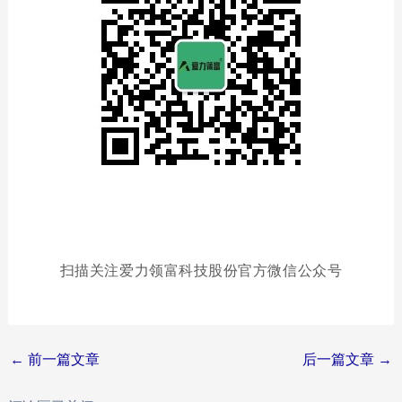
扫描关注爱力领富科技股份官方微信公众号
Post
←
前一篇文章
后一篇文章
→
navigation