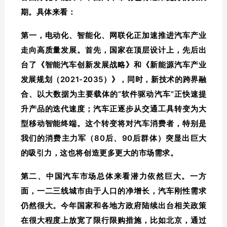
期。具体来看：
第一，电动化、智能化、网联化正加速推进汽车产业
走向高质量发展。
首先，国家在顶层设计上，先后出
台了《智能汽车创新发展战略》和《新能源汽车产业
发展规划（2021-2035）》，同时，新技术的跨界融
合、以大数据为主要载体的“软件驱动汽车”正快速提
升产品的迭代速度；汽车正逐步从交通工具转变为大
型移动智能终端。这个转变将对汽车消费者，特别是
我们的消费主力军（80后、90后群体）突显出巨大
的吸引力，这也将创造更多更大的市场需求。
第二、中国汽车市场总体来看潜力依然巨大。
一方
面，一二三线城市由于人口的净增长，汽车刚性需求
仍然很大。今年国家和各地方政府陆续出台相关政策
在很大程度上放宽了限行限购措施，比如北京，通过