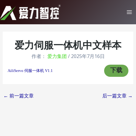
跳
至
Ma
内
Me
容
爱力伺服一体机中文样本
作者：
爱力集团
/
2025年7月16日
下载
AiliServo 伺服一体机 V1.1
Post
←
前一篇文章
后一篇文章
→
navigation