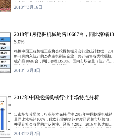
内市场销量(统计范畴不含港澳台)19276台，同比涨幅7.89%。
2018年3月16日
出口销量2524台，同比涨幅108.25%。 三一重工、卡特彼
勒、徐工挖掘机销量继续保持前三甲 1-2月份，三甲市场格局
持续稳定。其中三�
2018年1月挖掘机械销售10687台，同比涨幅13
5.0%
根据中国工程机械工业协会挖掘机械分会行业统计数据，201
8年1月纳入统计的25家主机制造企业，共计销售各类挖掘机
械产品10687台，同比涨幅135.0%。国内市场销量（统计范畴
不含港澳台）9547台，同比涨幅141.9%。出口销量1137台，
2018年2月8日
同比涨幅89.5%。 表1：中国挖掘机械市场概况 表2：国内挖
掘机械市场情况 扫描关注爱力领富科技股份公司官方微信
2017年中国挖掘机械行业市场特点分析
1. 市场复苏显著，行业基本保持理性 2017年中国挖掘机械销
量同比涨幅约100%，此次行业的复苏程度已远超市场预期，
并受到社会各界的广泛关注。经历了2012—2016 年长达四年
的深度调整后，行业已经充分认识到非理性的价格战和“零首
2018年2月2日
付”等极端信用销售模式对行业健康发展的危害，在行业大发
展的新时期，绝大多数制造企业、经销商及用户都能够保持