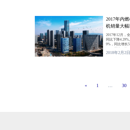
数
2017年
机销量大幅增
2017年12月，
同比下降4.29
9%，同比增长5.
4%，同比下降5.16%。 2017年1-12
2018年2月2
645.38万台，呈
型来看，柴油机
万台，同比增长1
«
1
…
30