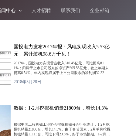
新闻中心
人才招聘
联系我们
企业邮箱
国投电力发布2017年报：风电实现收入5.53亿
元，累计装机98.6万千瓦！
2017年，国投电力实现营业收入316.45亿元，同比提高8.1
1%；归属于上市公司股东的净资产305.55亿元，较上年期末
提高6.54%。年内实现归属于上市公司股东的净利润32.32亿
元，同比降低17.47%。风电实现收入5.53亿元（55,317万
2018年3月28日
元），较2016年增加19,952万元，增长56.42%，主要原因一
是武定、东川、烟墩、景峡、青海风电项目陆续投产，开始
发挥效力；二是限电情况有所好转，发电
数据：1-2月挖掘机销量21800台，增长14.3%
根据中国工程机械工业协会挖掘机械分会行业统计，1-2月挖
掘机销量21800台，增长14.3%。由于春节因素，2月单月挖掘
机械销量11113台，同比下滑23.5%，好于市场预期。1-2月国