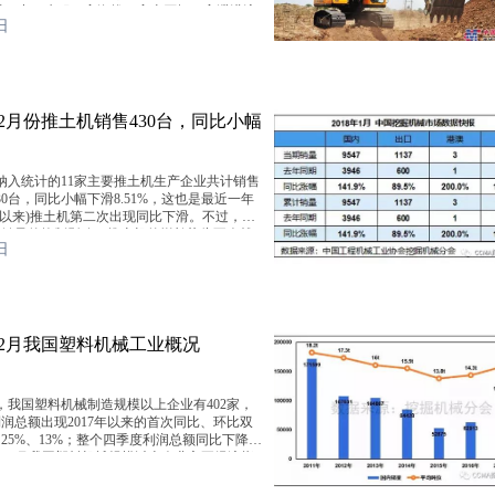
日
级技术难题与挑战，在前期心墙基座等土石方
大马力推土机功不可没，请跟随小编一起进入
2月份推土机销售430台，同比小幅
份，纳入统计的11家主要推土机生产企业共计销售
30台，同比小幅下滑8.51%，这也是最近一年
3月份以来)推土机第二次出现同比下滑。不过，考
对销量的抑制影响，推土机的增长势头不会就
日
呈现小幅增长态势。 2月份，山推销售
总销量比重由上月的71.79%降到61.86%;山
销量位
～12月我国塑料机械工业概况
2月，我国塑料机械制造规模以上企业有402家，
利润总额出现2017年以来的首次同比、环比双
25%、13%；整个四季度利润总额同比下降
日
。 进出口方面，2017年1～12
械21180台，进口金额约17.41亿美元，进口